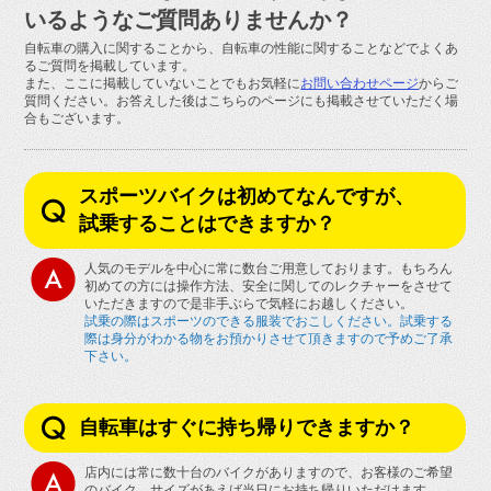
お問い合せ
いるようなご質問ありませんか？
自転車の購入に関することから、自転車の性能に関することなどでよくあ
るご質問を掲載しています。
また、ここに掲載していないことでもお気軽に
お問い合わせページ
からご
質問ください。お答えした後はこちらのページにも掲載させていただく場
合もございます。
スポーツバイクは初めてなんですが、
試乗することはできますか？
人気のモデルを中心に常に数台ご用意しております。もちろん
初めての方には操作方法、安全に関してのレクチャーをさせて
いただきますので是非手ぶらで気軽にお越しください。
試乗の際はスポーツのできる服装でおこしください。試乗する
際は身分がわかる物をお預かりさせて頂きますので予めご了承
下さい。
自転車はすぐに持ち帰りできますか？
店内には常に数十台のバイクがありますので、お客様のご希望
のバイク、サイズがあえば当日にお持ち帰りいただけます。