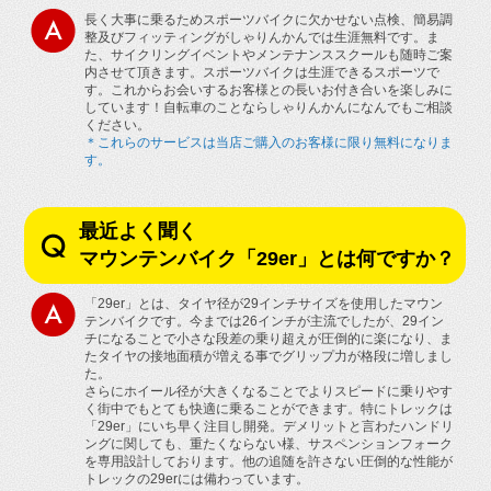
長く大事に乗るためスポーツバイクに欠かせない点検、簡易調
整及びフィッティングがしゃりんかんでは生涯無料です。ま
た、サイクリングイベントやメンテナンススクールも随時ご案
内させて頂きます。スポーツバイクは生涯できるスポーツで
す。これからお会いするお客様との長いお付き合いを楽しみに
しています！自転車のことならしゃりんかんになんでもご相談
ください。
＊これらのサービスは当店ご購入のお客様に限り無料になりま
す。
最近よく聞く
マウンテンバイク「29er」とは何ですか？
「29er」とは、タイヤ径が29インチサイズを使用したマウン
テンバイクです。今までは26インチが主流でしたが、29イン
チになることで小さな段差の乗り超えが圧倒的に楽になり、ま
たタイヤの接地面積が増える事でグリップ力が格段に増しまし
た。
さらにホイール径が大きくなることでよりスピードに乗りやす
く街中でもとても快適に乗ることができます。特にトレックは
「29er」にいち早く注目し開発。デメリットと言わたハンドリ
ングに関しても、重たくならない様、サスペンションフォーク
を専用設計しております。他の追随を許さない圧倒的な性能が
トレックの29erには備わっています。