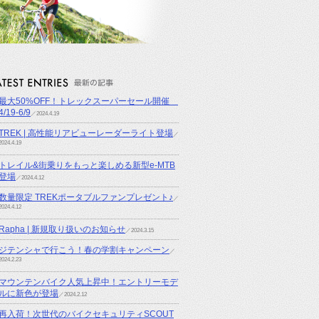
最大50%OFF！トレックスーパーセール開催
4/19-6/9
／2024.4.19
TREK | 高性能リアビューレーダーライト登場
／
2024.4.19
トレイル&街乗りをもっと楽しめる新型e-MTB
登場
／2024.4.12
数量限定 TREKポータブルファンプレゼント♪
／
2024.4.12
Rapha | 新規取り扱いのお知らせ
／2024.3.15
ジテンシャで行こう！春の学割キャンペーン
／
2024.2.23
マウンテンバイク人気上昇中！エントリーモデ
ルに新色が登場
／2024.2.12
再入荷！次世代のバイクセキュリティSCOUT