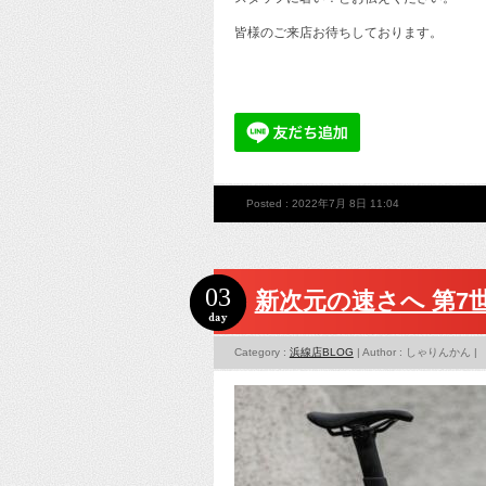
皆様のご来店お待ちしております。
Posted : 2022年7月 8日 11:04
03
新次元の速さへ 第7世代
Category :
浜線店BLOG
| Author : しゃりんかん |