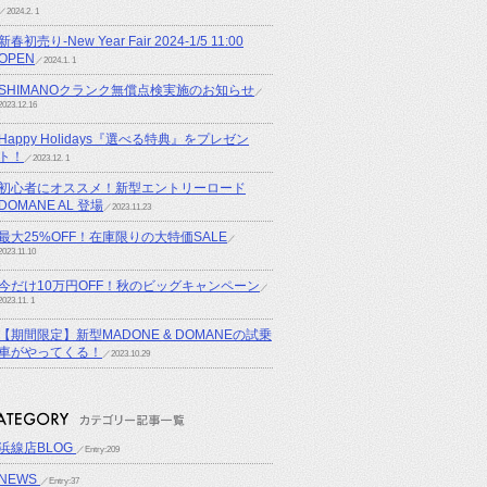
／2024.2. 1
新春初売り-New Year Fair 2024-1/5 11:00
OPEN
／2024.1. 1
SHIMANOクランク無償点検実施のお知らせ
／
2023.12.16
Happy Holidays『選べる特典』をプレゼン
ト！
／2023.12. 1
初心者にオススメ！新型エントリーロード
DOMANE AL 登場
／2023.11.23
最大25%OFF！在庫限りの大特価SALE
／
2023.11.10
今だけ10万円OFF！秋のビッグキャンペーン
／
2023.11. 1
【期間限定】新型MADONE & DOMANEの試乗
車がやってくる！
／2023.10.29
浜線店BLOG
／Entry:209
NEWS
／Entry:37