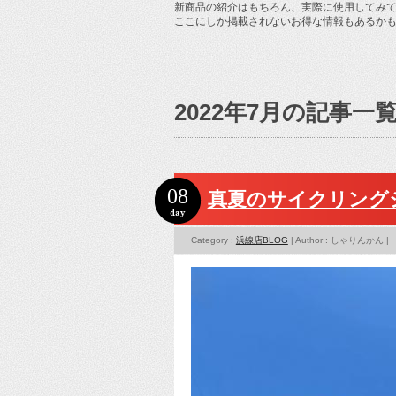
新商品の紹介はもちろん、実際に使用してみ
ここにしか掲載されないお得な情報もあるか
2022年7月の記事一
08
真夏のサイクリング
Category :
浜線店BLOG
| Author : しゃりんかん |