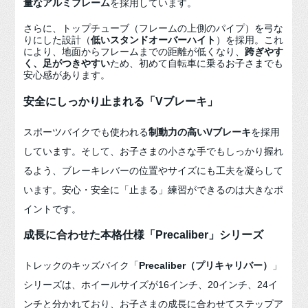
量なアルミフレーム
を採用しています。
さらに、トップチューブ（フレームの上側のパイプ）を弓な
りにした設計（
低いスタンドオーバーハイト
）を採用。これ
により、地面からフレームまでの距離が低くなり、
跨ぎやす
く、足がつきやすい
ため、初めて自転車に乗るお子さまでも
安心感があります。
安全にしっかり止まれる「Vブレーキ」
スポーツバイクでも使われる
制動力の高いVブレーキ
を採用
しています。そして、お子さまの小さな手でもしっかり握れ
るよう、ブレーキレバーの位置やサイズにも工夫を凝らして
います。安心・安全に「止まる」練習ができるのは大きなポ
イントです。
成長に合わせた本格仕様「Precaliber」シリーズ
トレックのキッズバイク「
Precaliber（プリキャリバー）
」
シリーズは、ホイールサイズが16インチ、20インチ、24イ
ンチと分かれており、お子さまの成長に合わせてステップア