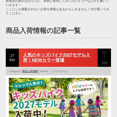
新商品の紹介はもちろん、実際に使用してみてのレビューなんかも書いて
お問い合せ
いきます！
ここにしか掲載されないお得な情報もあるかもしれません！ぜひ覗いてみ
てください。
商品入荷情報の記事一覧
人気のキッズバイク2027モデル入
27
day
荷！NEWカラー登場
Category :
商品入荷情報
| Author : しゃりんかん |