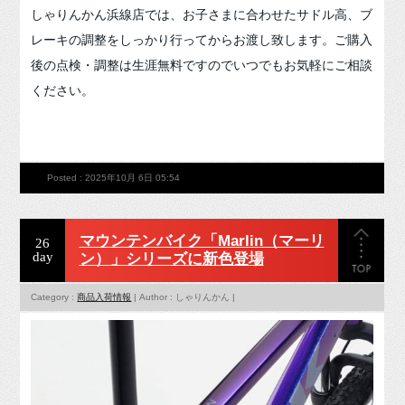
しゃりんかん浜線店では、お子さまに合わせたサドル高、ブ
レーキの調整をしっかり行ってからお渡し致します。ご購入
後の点検・調整は生涯無料ですのでいつでもお気軽にご相談
ください。
Posted : 2025年10月 6日 05:54
マウンテンバイク「Marlin（マーリ
26
day
ン）」シリーズに新色登場
Category :
商品入荷情報
| Author : しゃりんかん |