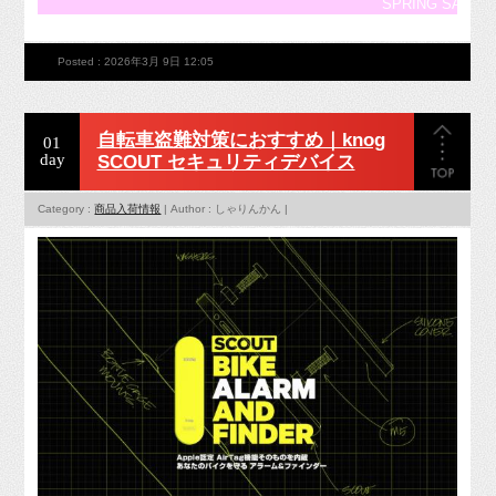
SPRING SALE 5%OFF!!
Posted : 2026年3月 9日 12:05
自転車盗難対策におすすめ｜knog
01
day
SCOUT セキュリティデバイス
Category :
商品入荷情報
| Author : しゃりんかん |