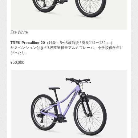
Era White
TREK Precaliber 20
（対象：5〜8歳前後 / 身長114〜132cm）
サスペンション付きの7段変速軽量アルミフレーム。小学校低学年に
ぴったり。
¥50,000