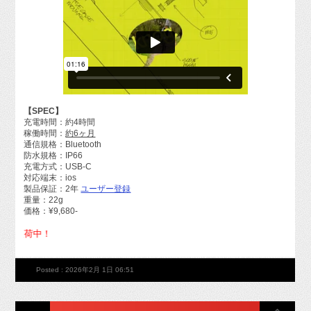
【SPEC】
充電時間：約4時間
稼働時間：
約6ヶ月
通信規格：Bluetooth
防水規格：IP66
充電方式：USB-C
対応端末：ios
製品保証：2年
ユーザー登録
重量：22g
価格：¥9,680-
HOTなk
Posted : 2026年2月 1日 06:51