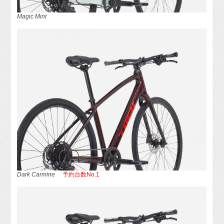
Magic Mint
Dark Carmine
予約台数No.1