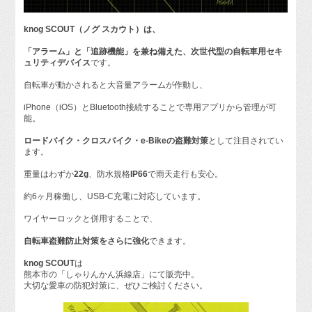
knog SCOUT（ノグ スカウト）
は、
「アラーム」と「追跡機能」を兼ね備えた、次世代型の自転車用
セキ
ュリティデバイス
です。
自転車が動かされると大音量アラームが作動し、
iPhone（iOS）とBluetooth接続することで専用アプリから管理が可
能。
ロードバイク・クロスバイク・e-Bikeの盗難対策
として注目されてい
ます。
重量はわずか
22g
、防水規格
IP66
で雨天走行も安心。
約6ヶ月稼働し、USB-C充電に対応しています。
ワイヤーロックと併用することで、
自転車盗難防止対策をさらに強化
できます。
knog SCOUT
は
熊本市の「しゃりんかん浜線店」にて販売中。
大切な愛車の防犯対策に、ぜひご検討ください。