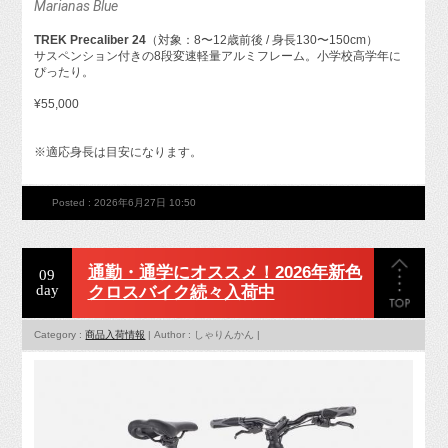
Marianas Blue
TREK Precaliber 24
（対象：8〜12歳前後 / 身長130〜150cm）
サスペンション付きの8段変速軽量アルミフレーム。小学校高学年に
ぴったり。
¥55,000
※適応身長は目安になります。
Posted : 2026年6月27日 10:50
通勤・通学にオススメ！2026年新色
09
day
クロスバイク続々入荷中
Category :
商品入荷情報
| Author : しゃりんかん |