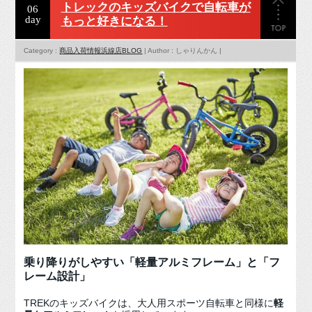
トレックのキッズバイクで自転車が
06
day
もっと好きになる！
Category :
商品入荷情報
浜線店BLOG
| Author : しゃりんかん |
乗り降りがしやすい「軽量アルミフレーム」と「フ
レーム設計」
TREKのキッズバイクは、大人用スポーツ自転車と同様に
軽