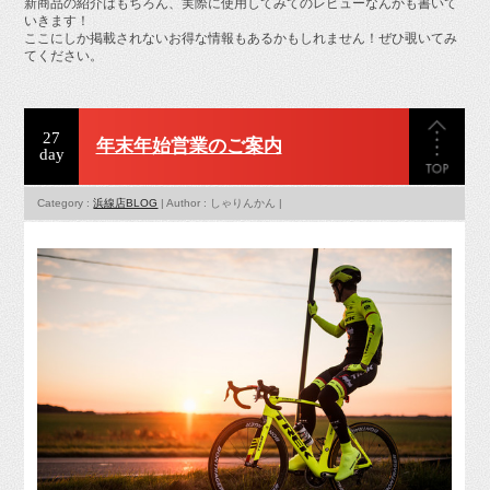
新商品の紹介はもちろん、実際に使用してみてのレビューなんかも書いて
お問い合せ
いきます！
ここにしか掲載されないお得な情報もあるかもしれません！ぜひ覗いてみ
てください。
27
年末年始営業のご案内
day
Category :
浜線店BLOG
| Author : しゃりんかん |