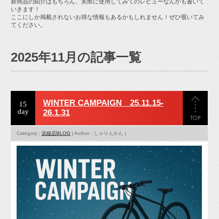
新商品の紹介はもちろん、実際に使用してみてのレビューなんかも書いて
お問い合せ
いきます！
ここにしか掲載されないお得な情報もあるかもしれません！ぜひ覗いてみ
てください。
2025年11月の記事一覧
WINTER CAMPAIGN 25.11.15-
15
day
26.1.31
Category :
浜線店BLOG
| Author : しゃりんかん |