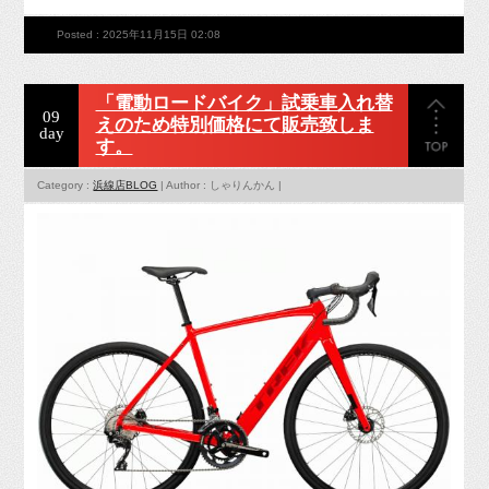
Posted : 2025年11月15日 02:08
「電動ロードバイク」試乗車入れ替
09
えのため特別価格にて販売致しま
day
す。
Category :
浜線店BLOG
| Author : しゃりんかん |