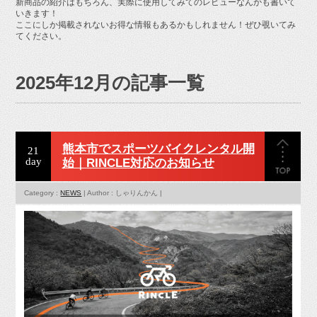
新商品の紹介はもちろん、実際に使用してみてのレビューなんかも書いて
お問い合せ
いきます！
ここにしか掲載されないお得な情報もあるかもしれません！ぜひ覗いてみ
てください。
2025年12月の記事一覧
熊本市でスポーツバイクレンタル開
21
day
始｜RINCLE対応のお知らせ
Category :
NEWS
| Author : しゃりんかん |