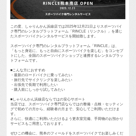
この度、しゃりんかん浜線店では2025年12月21日よりスポーツバイ
ク専門のレンタルプラットフォーム「RINCLE（リンクル）」を通じ
たスポーツバイクレンタルサービスを開始致します。
スポーツバイク専門のレンタルプラットフォーム「RINCLE」は、
「もっと身近に、もっと自由にスポーツバイクを楽しむ」をコンセプ
トにした、全国のスポーツバイクショップと連携するレンタルプラッ
トフォームです。
■こんな方におすすめ
・最新のロードバイクに乗ってみたい
・旅行先でサイクリングを楽しみたい
・出張先で長期で利用したい
・購入前にしっかり試してみたい
■しゃりんかん浜線店ならではの安心サポート
当店では、スポーツバイク専門店ならではの整備・点検・セッティン
グで初めての方から、経験者の方まで、安心してご利用いただけま
す。
さらに、快適にご利用いただけるよう更衣室完備、手荷物のお預かり
サービスもご用意しております。
ぜひこの機会に、熊本のフィールドをスポーツバイクでお楽しみくだ