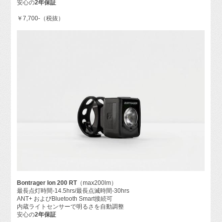
安心の
2年保証
￥7,700-（税抜）
Bontrager Ion 200 RT
（max200lm）
最長点灯時間-14.5hrs/最長点滅時間-30hrs
ANT+ およびBluetooth Smart接続可
内蔵ライトセンサーで明るさを自動調整
安心の
2年保証