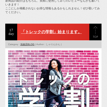
新商品の紹介はもちろん、実際に使用してみてのレビューなんかも書いて
お問い合せ
いきます！
ここにしか掲載されないお得な情報もあるかもしれません！ぜひ覗いてみ
てください。
17
「トレックの学割」始まります。
day
Category :
浜線店BLOG
| Author : しゃりんかん |