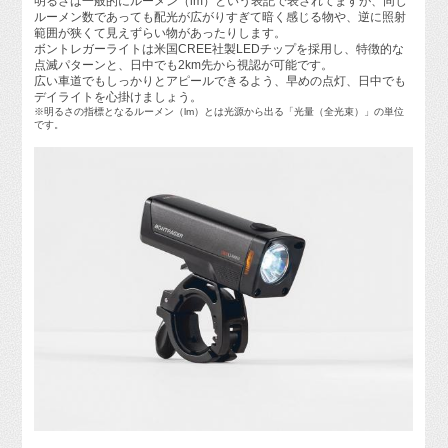
明るさは一般的にルーメン（lm）という表記で表されてますが、同じ
ルーメン数であっても配光が広がりすぎて暗く感じる物や、逆に照射
範囲が狭くて見えずらい物があったりします。
ボントレガーライトは米国CREE社製LEDチップを採用し、特徴的な
点滅パターンと、日中でも2km先から視認が可能です。
広い車道でもしっかりとアピールできるよう、早めの点灯、日中でも
デイライトを心掛けましょう。
※明るさの指標となるルーメン（lm）とは光源から出る「光量（全光束）」の単位
です。