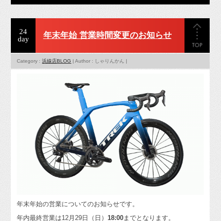
24
年末年始 営業時間変更のお知らせ
day
Category :
浜線店BLOG
| Author : しゃりんかん |
年末年始の営業についてのお知らせです。
年内最終営業は12月29日（日）
18:00
までとなります。