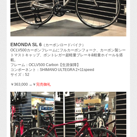
EMONDA SL 6
（カーボンロードバイク）
OCLV500カーボンフレームにフルカーボンフォーク、カーボン製シー
トマストキャップ、ボントレガー超軽量ブレーキ&軽量ホイールを搭
載。
フレーム：OCLV500 Carbon【生涯保障】
コンポーネント：SHIMANO ULTEGRA 2×11speed
サイズ：52
￥363,000 →￥
完売御礼