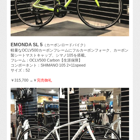
EMONDA SL 5
（カーボンロードバイク）
軽量なOCLV500カーボンフレームにフルカーボンフォーク、カーボン
製シートマストキャップ、シマノ105を搭載。
フレーム：OCLV500 Carbon【生涯保障】
コンポーネント：SHIMANO 105 2×11speed
サイズ：52
￥315,700 →￥
完売御礼