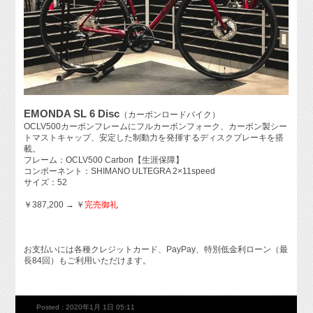
EMONDA SL 6 Disc
（カーボンロードバイク）
OCLV500カーボンフレームにフルカーボンフォーク、カーボン製シー
トマストキャップ、安定した制動力を発揮するディスクブレーキを搭
載。
フレーム：OCLV500 Carbon【生涯保障】
コンポーネント：SHIMANO ULTEGRA 2×11speed
サイズ：52
￥387,200 → ￥
完売御礼
お支払いには各種クレジットカード、PayPay、特別低金利ローン（最
長84回）もご利用いただけます。
Posted : 2020年1月 1日 05:11