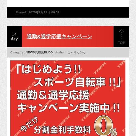
Posted : 2020年2月17日 06:52
14
通勤&通学応援キャンペーン
day
Category :
NEWS
浜線店BLOG
| Author : しゃりんかん |