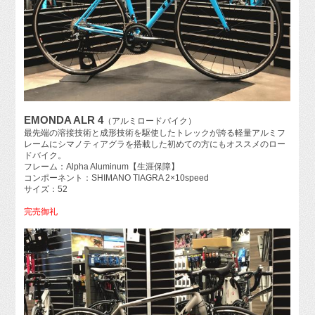
EMONDA ALR 4
（アルミロードバイク）
最先端の溶接技術と成形技術を駆使したトレックが誇る軽量アルミフ
レームにシマノティアグラを搭載した初めての方にもオススメのロー
ドバイク。
フレーム：Alpha Aluminum【生涯保障】
コンポーネント：SHIMANO TIAGRA 2×10speed
サイズ：52
完売御礼