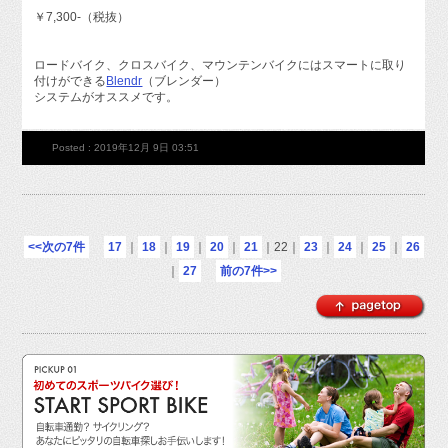
￥7,300-（税抜）
ロードバイク、クロスバイク、マウンテンバイクにはスマートに取り
付けができる
Blendr
（ブレンダー）
システムがオススメです。
Posted : 2019年12月 9日 03:51
<<次の7件
17
｜
18
｜
19
｜
20
｜
21
｜
22
｜
23
｜
24
｜
25
｜
26
｜
27
前の7件>>