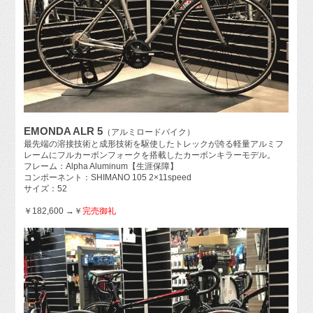
EMONDA ALR 5
（アルミロードバイク）
最先端の溶接技術と成形技術を駆使したトレックが誇る軽量アルミフ
レームにフルカーボンフォークを搭載したカーボンキラーモデル。
フレーム：Alpha Aluminum【生涯保障】
コンポーネント：SHIMANO 105 2×11speed
サイズ：52
￥182,600 →￥
完売御礼