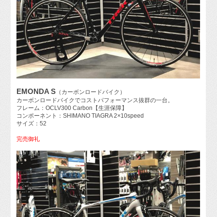
EMONDA S
（カーボンロードバイク）
カーボンロードバイクでコストパフォーマンス抜群の一台。
フレーム：OCLV300 Carbon【生涯保障】
コンポーネント：SHIMANO TIAGRA 2×10speed
サイズ：52
完売御礼