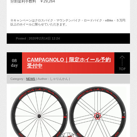
分割金利手数料 ￥29,264
※
キャンペーンはクロスバイク・マウンテンバイク・ロードバイク・eBike・５万円
以上のホイールに限らせていただきます。
Posted : 2020年2月14日 12:24
CAMPAGNOLO｜限定ホイール予約
08
day
受付中
Category :
NEWS
| Author : しゃりんかん |