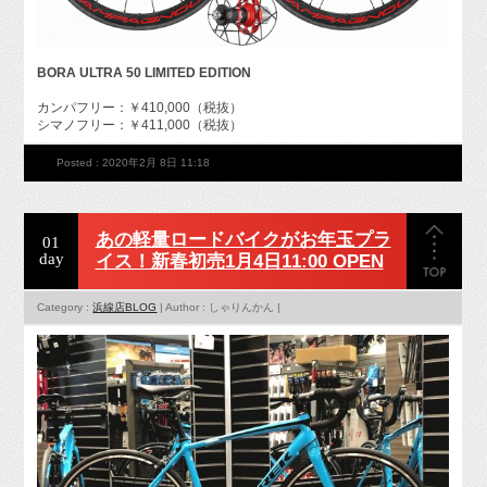
BORA ULTRA 50 LIMITED EDITION
カンパフリー：￥410,000（税抜）
シマノフリー：￥411,000（税抜）
Posted : 2020年2月 8日 11:18
あの軽量ロードバイクがお年玉プラ
01
day
イス！新春初売1月4日11:00 OPEN
Category :
浜線店BLOG
| Author : しゃりんかん |