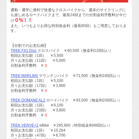
通勤・通学に便利で快適なクロスバイクから、週末のサイクリングに
も楽しめるロードバイクまで、最長24回までの分割金利手数料が今だ
０%！！
け
また、いつもよりお得な特別低金利（最長80回）もご用意しておりま
す。
【分割でのお支払例】
TREK FX1 Disc
クロスバイク ￥60,500（無金利12回払い）
初回お支払額（1回） ￥5,500
月々お支払額（11回） ￥5,000
分割金利手数料
￥
０
TREK MARLIN6
マウンテンバイク ￥71,500（無金利18回払い）
初回お支払額（1回） ￥5,200
月々お支払額（17回） ￥3,900
分割金利手数料
￥
０
TREK DOMANE AL2
ロードバイク ￥93,500（無金利24回払い）
初回お支払額（1回） ￥6,100
月々お支払額（23回） ￥3,800
分割金利手数料
￥
０
TREK VERVE+2
eBike ￥295,900（特別低金利48回払い）
初回お支払額（1回） ￥10,264
月々お支払額（47回） ￥6,700