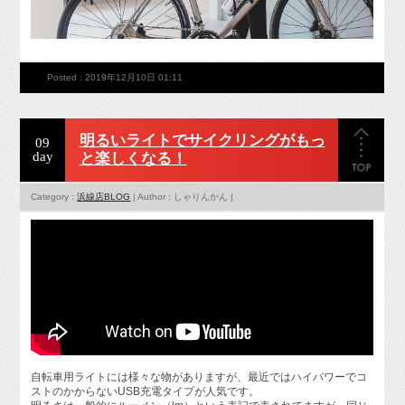
Posted : 2019年12月10日 01:11
明るいライトでサイクリングがもっ
09
day
と楽しくなる！
Category :
浜線店BLOG
| Author : しゃりんかん |
自転車用ライトには様々な物がありますが、最近ではハイパワーでコ
ストのかからないUSB充電タイプが人気です。