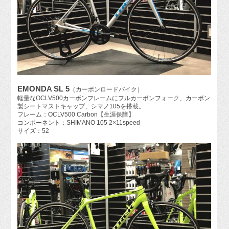
EMONDA SL 5
（カーボンロードバイク）
軽量なOCLV500カーボンフレームにフルカーボンフォーク、カーボン
製シートマストキャップ、シマノ105を搭載。
フレーム：OCLV500 Carbon【生涯保障】
コンポーネント：SHIMANO 105 2×11speed
サイズ：52